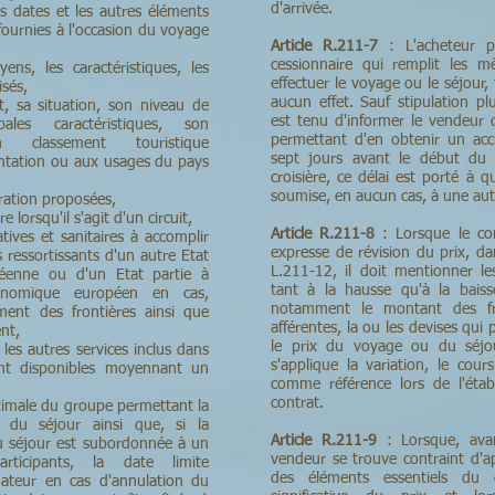
d'arrivée.
es dates et les autres éléments
 fournies à l'occasion du voyage
Article R.211-7
: L'acheteur p
cessionnaire qui remplit les 
ens, les caractéristiques, les
effectuer le voyage ou le séjour,
isés,
aucun effet. Sauf stipulation pl
 sa situation, son niveau de
est tenu d'informer le vendeur
ales caractéristiques, son
permettant d'en obtenir un acc
classement touristique
sept jours avant le début du v
ntation ou aux usages du pays
croisière, ce délai est porté à q
soumise, en aucun cas, à une aut
uration proposées,
re lorsqu'il s'agit d'un circuit,
Article R.211-8
: Lorsque le con
tives et sanitaires à accomplir
expresse de révision du prix, dans
 ressortissants d'un autre Etat
L.211-12, il doit mentionner le
éenne ou d'un Etat partie à
tant à la hausse qu'à la baiss
conomique européen en cas,
notamment le montant des fr
ent des frontières ainsi que
afférentes, la ou les devises qui
nt,
le prix du voyage ou du séjou
 les autres services inclus dans
s'applique la variation, le cou
ent disponibles moyennant un
comme référence lors de l'étab
contrat.
ximale du groupe permettant la
 du séjour ainsi que, si la
Article R.211-9
: Lorsque, ava
u séjour est subordonnée à un
vendeur se trouve contraint d'a
ticipants, la date limite
des éléments essentiels du 
ateur en cas d'annulation du