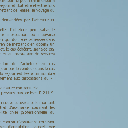
cheteur ne peut être inférieur à
jour et doit être effectué lors
ettant de réaliser le voyage ou
es demandées par l'acheteur et
lles l'acheteur peut saisir le
our inexécution ou mauvaise
on qui doit être adressée dans
oyen permettant d'en obtenir un
et, le cas échéant, signalée par
e et au prestataire de services
ation de l'acheteur en cas
jour par le vendeur dans le cas
du séjour est liée à un nombre
rmément aux dispositions du 7°
e nature contractuelle,
 prévues aux articles R.211-9,
s risques couverts et le montant
trat d'assurance couvrant les
ité civile professionnelle du
le contrat d'assurance couvrant
cas d'annulation souscrit par