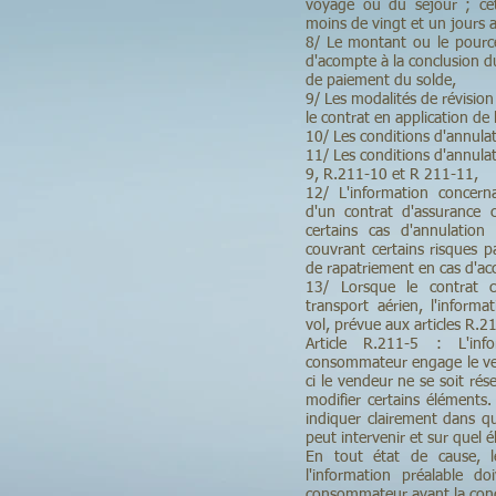
voyage ou du séjour ; cet
moins de vingt et un jours a
8/ Le montant ou le pource
d'acompte à la conclusion du
de paiement du solde,
9/ Les modalités de révision
le contrat en application de 
10/ Les conditions d'annulat
11/ Les conditions d'annulat
9, R.211-10 et R 211-11,
12/ L'information concerna
d'un contrat d'assurance 
certains cas d'annulation
couvrant certains risques pa
de rapatriement en cas d'ac
13/ Lorsque le contrat 
transport aérien, l'inform
vol, prévue aux articles R.
Article R.211-5 : L'inf
consommateur engage le ven
ci le vendeur ne se soit rés
modifier certains éléments.
indiquer clairement dans qu
peut intervenir et sur quel 
En tout état de cause, l
l'information préalable 
consommateur avant la conc