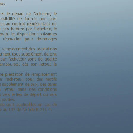
ur.
s le départ de l'acheteur, le
ssibilité de fournir une part
vus au contrat représentant un
prix honoré par l'acheteur, le
dre les dispositions suivantes
n réparation pour dommages
en remplacement des prestations
lement tout supplément de prix
 par l'acheteur sont de qualité
 rembourser, dès son retour, la
cune prestation de remplacement
par l'acheteur pour des motifs
ns supplément de prix, des titres
n retour dans des conditions
 vers le lieu de départ ou vers
 parties.
icle sont applicables en cas de
e au 13° de l'article R.211-4.