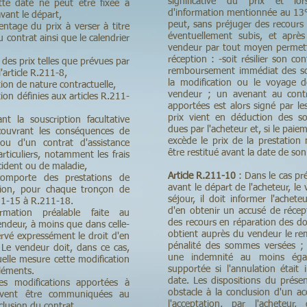
significative du prix et lors
te date ne peut être fixée à
d'information mentionnée au 13° 
vant le départ,
peut, sans préjuger des recour
ntage du prix à verser à titre
éventuellement subis, et aprè
 contrat ainsi que le calendrier
vendeur par tout moyen permett
réception : -soit résilier son con
 des prix telles que prévues par
remboursement immédiat des so
l'article R.211-8,
la modification ou le voyage d
ion de nature contractuelle,
vendeur ; un avenant au contra
ion définies aux articles R.211-
apportées est alors signé par le
prix vient en déduction des s
nt la souscription facultative
dues par l'acheteur et, si le paie
couvrant les conséquences de
excède le prix de la prestation 
 ou d'un contrat d'assistance
être restitué avant la date de son
rticuliers, notamment les frais
cident ou de maladie,
Article R.211-10
: Dans le cas pré
comporte des prestations de
avant le départ de l'acheteur, l
ation, pour chaque tronçon de
séjour, il doit informer l'ache
211-15 à R.211-18.
d'en obtenir un accusé de récept
ormation préalable faite au
des recours en réparation des 
deur, à moins que dans celle-
obtient auprès du vendeur le r
ervé expressément le droit d'en
pénalité des sommes versées ; l
 Le vendeur doit, dans ce cas,
une indemnité au moins égale
elle mesure cette modification
supportée si l'annulation était
éléments.
date. Les dispositions du prése
es modifications apportées à
obstacle à la conclusion d'un a
doivent être communiquées au
l'acceptation, par l'acheteu
lusion du contrat.