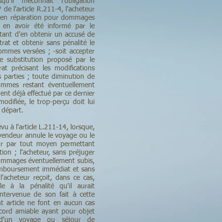
qu'il méconnaît l'obligation
de l'article R.211-4, l'acheteur
s en réparation pour dommages
s en avoir été informé par le
ant d'en obtenir un accusé de
trat et obtenir sans pénalité le
mmes versées ; -soit accepter
e substitution proposé par le
t précisant les modifications
s parties ; toute diminution de
ommes restant éventuellement
ment déjà effectué par ce dernier
modifiée, le trop-perçu doit lui
 départ.
vu à l'article L.211-14, lorsque,
e vendeur annule le voyage ou le
teur par tout moyen permettant
ion ; l'acheteur, sans préjuger
dommages éventuellement subis,
emboursement immédiat et sans
'acheteur reçoit, dans ce cas,
 à la pénalité qu'il aurait
 intervenue de son fait à cette
nt article ne font en aucun cas
ccord amiable ayant pour objet
r, d'un voyage ou séjour de