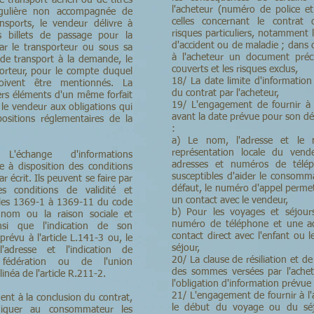
e transport aérien ou de titres
l'acheteur (numéro de police e
égulière non accompagnée de
celles concernant le contrat d
ansports, le vendeur délivre à
risques particuliers, notamment 
s billets de passage pour la
d'accident ou de maladie ; dans 
ar le transporteur ou sous sa
à l'acheteur un document préc
 de transport à la demande, le
couverts et les risques exclus,
orteur, pour le compte duquel
18/ La date limite d'informatio
doivent être mentionnés. La
du contrat par l'acheteur,
ers éléments d'un même forfait
19/ L'engagement de fournir à 
 le vendeur aux obligations qui
avant la date prévue pour son dé
positions réglementaires de la
:
a) Le nom, l'adresse et le
représentation locale du ven
change d'informations
adresses et numéros de télé
e à disposition des conditions
susceptibles d'aider le consomma
r écrit. Ils peuvent se faire par
défaut, le numéro d'appel permet
es conditions de validité et
un contact avec le vendeur,
icles 1369-1 à 1369-11 du code
b) Pour les voyages et séjour
 nom ou la raison sociale et
numéro de téléphone et une ad
nsi que l'indication de son
contact direct avec l'enfant ou 
prévu à l'article L.141-3 ou, le
séjour,
adresse et l'indication de
20/ La clause de résiliation et 
a fédération ou de l'union
des sommes versées par l'ache
néa de l'article R.211-2.
l'obligation d'information prévue 
21/ L'engagement de fournir à l
ent à la conclusion du contrat,
le début du voyage ou du séj
iquer au consommateur les