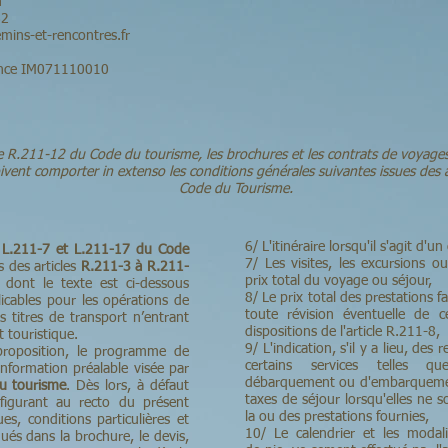
n
82
mins-et-rencontres.fr
rance IM071110010
e R.211-12 du Code du tourisme, les brochures et les contrats de voyage
oivent comporter in extenso les conditions générales suivantes issues des
Code du Tourisme.
6/ L'itinéraire lorsqu'il s'agit d'un 
L.211-7 et L.211-17 du Code
7/ Les visites, les excursions o
ns des articles
R.211-3 à R.211-
prix total du voyage ou séjour,
 dont le texte est ci-dessous
8/ Le prix total des prestations fa
icables pour les opérations de
toute révision éventuelle de c
 titres de transport n’entrant
dispositions de l'article R.211-8,
t touristique.
9/ L'indication, s'il y a lieu, des
 proposition, le programme de
certains services telles qu
’information préalable visée par
débarquement ou d'embarquement
u tourisme
. Dès lors, à défaut
taxes de séjour lorsqu'elles ne s
 figurant au recto du présent
la ou des prestations fournies,
es, conditions particulières et
10/ Le calendrier et les modal
ués dans la brochure, le devis,