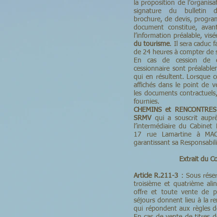
la proposition de l’organisa
signature du bulletin d’
brochure, de devis, progra
document constitue, avant
l’information préalable, visé
du tourisme
. Il sera caduc 
de 24 heures à compter de 
En cas de cession de c
cessionnaire sont préalablem
qui en résultent. Lorsque c
affichés dans le point de 
les documents contractuels, 
fournies.
CHEMINS et RENCONTRES 
SRMV
qui a souscrit aup
l’intermédiaire du Cabine
17 rue Lamartine à MAC
garantissant sa Responsabilit
Extrait du C
Article R.211-3
: Sous réser
troisième et quatrième alin
offre et toute vente de 
séjours donnent lieu à la 
qui répondent aux règles dé