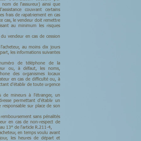
t nom de l'assureur) ainsi que
'assistance couvrant certains
les frais de rapatriement en cas
ce cas, le vendeur doit remettre
isant au minimum les risques
n du vendeur en cas de cession
l'acheteur, au moins dix jours
part, les informations suivantes
 numéro de téléphone de la
deur ou, à défaut, les noms,
phone des organismes locaux
teur en cas de difficulté ou, à
tant d'établir de toute urgence
s de mineurs à l'étranger, un
resse permettant d'établir un
le responsable sur place de son
de remboursement sans pénalités
teur en cas de non-respect de
au 13° de l'article R.211-4,
'acheteur, en temps voulu avant
our, les heures de départ et