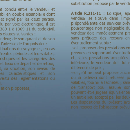
substitution proposé par le vende
t conclu entre le vendeur et
Article R.211-11
: Lorsque, aprè
établi en double exemplaire dont
vendeur se trouve dans l'impo
 et signé par les deux parties.
prépondérante des services pré
u par voie électronique, il est
pourcentage non négligeable du 
 1369-1 à 1369-11 du code civil.
vendeur doit immédiatement pren
s clauses suivantes :
sans préjuger des recours e
endeur, de son garant et de son
éventuellement subis :
l'adresse de l'organisateur,
-soit proposer des prestations 
stinations du voyage et, en cas
prévues en supportant éventuel
férentes périodes et leurs dates,
et, si les prestations acceptées
istiques et les catégories des
inférieure, le vendeur doit lui
 et lieux de départ et de retour,
différence de prix ;
 sa situation, son niveau de
-soit, s'il ne peut proposer au
les caractéristiques et son
ou si celles-ci sont refusées 
 vertu des réglementations ou
valables, fournir à l'acheteur, sa
,
de transport pour assurer so
uration proposées,
pouvant être jugées équivalentes
un autre lieu accepté par les deux
Les dispositions du présent art
non-respect de l'obligation prévu