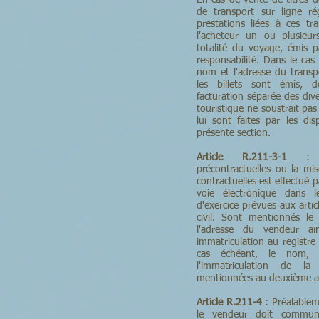
En cas de vente de titres d
de transport sur ligne r
prestations liées à ces tr
l'acheteur un ou plusieur
totalité du voyage, émis p
responsabilité. Dans le cas
nom et l'adresse du transp
les billets sont émis, 
facturation séparée des div
touristique ne soustrait pas
lui sont faites par les dis
présente section.
Article R.211-3-1
: L'é
précontractuelles ou la mis
contractuelles est effectué pa
voie électronique dans l
d'exercice prévues aux art
civil. Sont mentionnés le
l'adresse du vendeur ai
immatriculation au registre 
cas échéant, le nom, l'
l'immatriculation de l
mentionnées au deuxième ali
Article R.211-4
: Préalablem
le vendeur doit commun