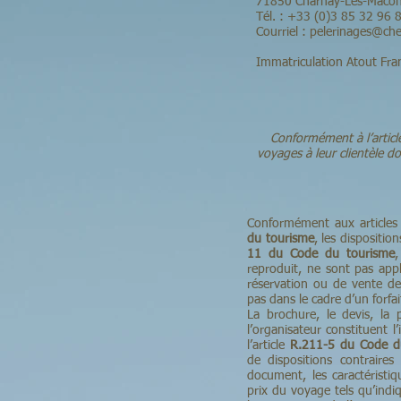
71850 Charnay-Lès-Mâco
Tél. : +33 (0)3 85 32 96 
Courriel :
pelerinages@che
Immatriculation Atout F
Conformément à l’articl
voyages à leur clientèle d
Conformément aux articles
du tourisme
, les dispositio
11 du Code du tourisme
,
reproduit, ne sont pas appl
réservation ou de vente des
pas dans le cadre d’un forfai
La brochure, le devis, la
l’organisateur constituent l
l’article
R.211-5 du Code d
de dispositions contraires
document, les caractéristiqu
prix du voyage tels qu’indiq