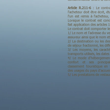
Article R.211-6
: Le contra
l'acheteur doit être écrit, 
l'un est remis à l'acheteur,
Lorsque le contrat est concl
fait application des articles
Le contrat doit comporter le
1/ Le nom et l'adresse du v
assureur ainsi que le nom et 
2/ La destination ou les de
de séjour fractionné, les dif
3/ Les moyens, les caractér
transports utilisés, les dates
4/ Le mode d'hébergement,
confort et ses principa
classement touristique en
des usages du pays d'accueil
5/ Les prestations de resta