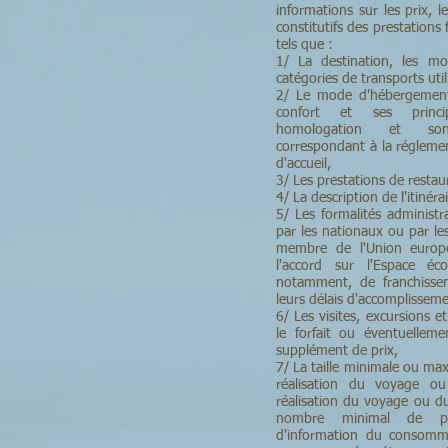
informations sur les prix, l
constitutifs des prestations
tels que :
1/ La destination, les moy
catégories de transports util
2/ Le mode d'hébergement,
confort et ses princip
homologation et son 
correspondant à la régleme
d'accueil,
3/ Les prestations de resta
4/ La description de l'itinérai
5/ Les formalités administra
par les nationaux ou par les
membre de l'Union europ
l'accord sur l'Espace é
notamment, de franchissem
leurs délais d'accomplisseme
6/ Les visites, excursions et
le forfait ou éventuellem
supplément de prix,
7/ La taille minimale ou ma
réalisation du voyage ou
réalisation du voyage ou d
nombre minimal de par
d'information du consomm