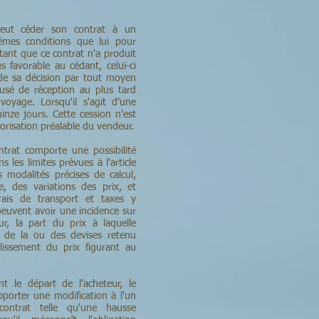
eut céder son contrat à un
mêmes conditions que lui pour
 tant que ce contrat n'a produit
us favorable au cédant, celui-ci
 de sa décision par tout moyen
usé de réception au plus tard
oyage. Lorsqu'il s'agit d'une
uinze jours. Cette cession n'est
orisation préalable du vendeur.
trat comporte une possibilité
 les limites prévues à l'article
s modalités précises de calcul,
e, des variations des prix, et
ais de transport et taxes y
 peuvent avoir une incidence sur
r, la part du prix à laquelle
rs de la ou des devises retenu
lissement du prix figurant au
nt le départ de l'acheteur, le
pporter une modification à l'un
contrat telle qu'une hausse