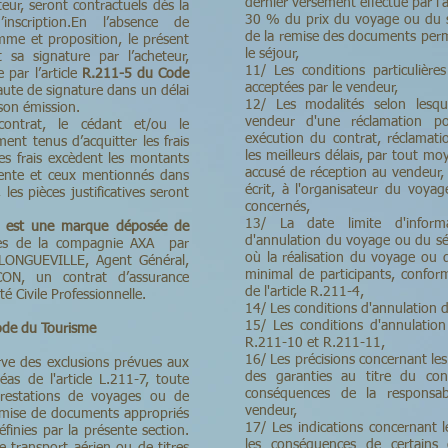
dernier versement effectué par l'a
teur, seront contractuels dès la
30 % du prix du voyage ou du sé
inscription.En l’absence de
de la remise des documents perm
mme et proposition, le présent
le séjour,
 sa signature par l’acheteur,
11/ Les conditions particulièr
e par l’article
R.211-5 du Code
acceptées par le vendeur,
faute de signature dans un délai
12/ Les modalités selon lesque
son émission.
vendeur d'une réclamation p
ontrat, le cédant et/ou le
exécution du contrat, réclamati
ent tenus d’acquitter les frais
les meilleurs délais, par tout m
es frais excèdent les montants
accusé de réception au vendeur, 
vente et ceux mentionnés dans
écrit, à l'organisateur du voyag
les pièces justificatives seront
concernés,
13/ La date limite d'inform
est une marque déposée de
d'annulation du voyage ou du sé
rès de la compagnie AXA par
où la réalisation du voyage ou 
t LONGUEVILLE, Agent Général,
minimal de participants, confo
ON, un contrat d’assurance
de l'article R.211-4,
é Civile Professionnelle.
14/ Les conditions d'annulation d
15/ Les conditions d'annulation
ode du Tourisme
R.211-10 et R.211-11,
16/ Les précisions concernant le
ve des exclusions prévues aux
des garanties au titre du con
éas de l'article L.211-7, toute
conséquences de la responsabil
prestations de voyages ou de
vendeur,
remise de documents appropriés
17/ Les indications concernant 
finies par la présente section.
les conséquences de certains 