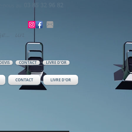
03 85 32 96 82
z-nous au
e... un
DEVIS
CONTACT
LIVRE D'OR
CONTACT
LIVRE D'OR