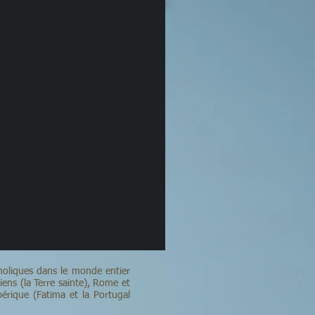
tholiques dans le monde entier
iens (la Terre sainte), Rome et
ibérique (Fatima et la Portugal