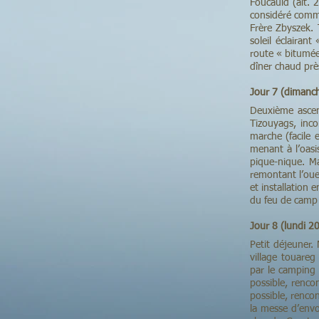
Foucauld (alt. 
considéré comme
Frère Zbyszek. 
soleil éclairant
route « bitumée
dîner chaud prè
Jour 7 (dimanc
Deuxième ascens
Tizouyags, inc
marche (facile e
menant à l’oasi
pique-nique. Ma
remontant l’ou
et installation 
du feu de camp 
Jour 8 (lundi 
Petit déjeuner. 
village touare
par le camping p
possible, renco
possible, rencon
la messe d’envo