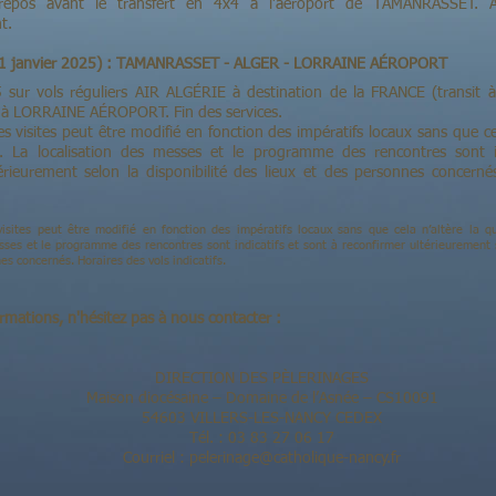
repos avant le transfert en 4x4 à l’aéroport de TAMANRASSET. A
t.
 21 janvier 2025) : TAMANRASSET - ALGER - LORRAINE AÉROPORT
sur vols réguliers AIR ALGÉRIE à destination de la FRANCE (transit à 
5 à LORRAINE AÉROPORT. Fin des services.
es visites peut être modifié en fonction des impératifs locaux sans que cel
La localisation des messes et le programme des rencontres sont in
érieurement selon la disponibilité des lieux et des personnes concerné
 visites peut être modifié en fonction des impératifs locaux sans que cela n’altère la 
sses et le programme des rencontres sont indicatifs et sont à reconfirmer ultérieurement s
es concernés. Horaires des vols indicatifs.
rmations, n'hésitez pas à nous contacter :
DIRECTION DES PÈLERINAGES
Maison diocésaine – Domaine de l’Asnée – CS10091
54603 VILLERS-LES-NANCY CEDEX
Tél. : 03 83 27 06 17
Courriel :
pelerinage@catholique-nancy.fr