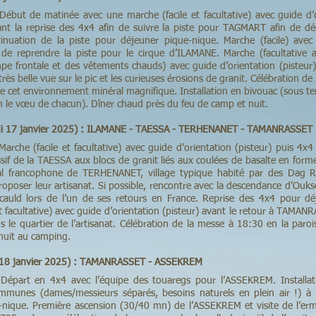
 Début de matinée avec une marche (facile et facultative) avec guide d’o
nt la reprise des 4x4 afin de suivre la piste pour TAGMART afin de dé
tinuation de la piste pour déjeuner pique-nique. Marche (facile) avec 
 de reprendre la piste pour le cirque d’ILAMANE. Marche (facultative 
pe frontale et des vêtements chauds) avec guide d’orientation (pisteur)
très belle vue sur le pic et les curieuses érosions de granit. Célébration de
 cet environnement minéral magnifique. Installation en bivouac (sous ten
lon le vœu de chacun). Dîner chaud près du feu de camp et nuit.
di 17 janvier 2025) : ILAMANE - TAESSA - TERHENANET - TAMANRASSET
Marche (facile et facultative) avec guide d’orientation (pisteur) puis 4x4
sif de la TAESSA aux blocs de granit liés aux coulées de basalte en forme 
al francophone de TERHENANET, village typique habité par des Dag Ra
oposer leur artisanat. Si possible, rencontre avec la descendance d’O
cauld lors de l’un de ses retours en France. Reprise des 4x4 pour dé
et facultative) avec guide d’orientation (pisteur) avant le retour à TAMAN
s le quartier de l’artisanat. Célébration de la messe à 18:30 en la paro
nuit au camping.
 18 janvier 2025) : TAMANRASSET - ASSEKREM
. Départ en 4x4 avec l’équipe des touaregs pour l’ASSEKREM. Installa
munes (dames/messieurs séparés, besoins naturels en plein air !) à 
-nique. Première ascension (30/40 mn) de l’ASSEKREM et visite de l’erm