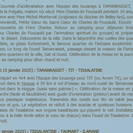
. Journée d’acclimatation avec l’équipe des touaregs à TAMANRASSET,
te de la Frégate, maison où vécut Père Charles de Foucauld pendant 10 ans,
ntre avec Père Michel Monterrat (originaire du diocèse de Belley-Ars), cu
evriendt, Petite Sœur du Sacré Cœur de Charles de Foucauld. Écoute 
couverte de Frère Charles. Retour au camping pour déjeuner froi
ur Charles de Foucauld par l’animateur spirituel du groupe) et prépa
le désert. Découverte de la ville. Dans le labyrinthe des ruelles des quar
lées, se glisse furtivement, le fameux quartier de l'Adriane surplombé
ane. Le long de l'oued Tamanrasset, passage devant la maison de l'Ame
ens quartiers de la ville, Gat el Oued. Célébration de la messe en la par
r au camping pour dîner chaud et nuit.
di 15 janvier 2025) : TAMANRASSET - TIT - TISSALATINE
 Départ en 4x4 avec l’équipe des touaregs pour TIT (ou Arrem Tit), un vi
itué dans le
Hoggar
à 39 km à vol d'oiseau au nord-ouest de Tamanrasse
tivé dans le Hoggar (oasis sans palmier) ». Célébration de la messe en p
che (facile et facultative) avec guide d’orientation (pisteur) avant de re
x paysages majestueux. Traversées des oueds aux lits de sable jau
leux et gris. La végétation se réduit à des acacias et quelques buissons
laises de Tissalatine aux orgues basaltiques qui piquent le ciel. Installa
 ou à la belle étoile selon le vœu de chacun) dans l’oued de Tissalatine.
nuit.
16 janvier 2025) : TISSALANTINE - TAGMART - ILAMANE