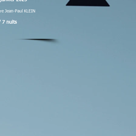
janvier 2025
re Jean-Paul KLEIN
/ 7
nuits