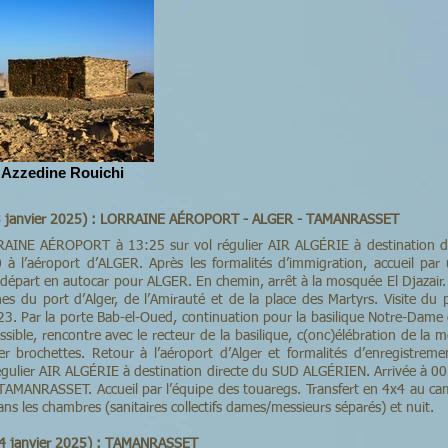
 Azzedine Rouichi
13 janvier 2025) : LORRAINE AÉROPORT - ALGER - TAMANRASSET
AINE AÉROPORT à 13:25 sur vol régulier AIR ALGÉRIE à destination di
 à l’aéroport d’ALGER. Après les formalités d’immigration, accueil par 
départ en autocar pour ALGER. En chemin, arrêt à la mosquée El Djazair. 
es du port d’Alger, de l’Amirauté et de la place des Martyrs. Visite du p
23. Par la porte Bab-el-Oued, continuation pour la basilique Notre-Dam
ossible, rencontre avec le recteur de la basilique, c(onc)élébration de la
er brochettes. Retour à l’aéroport d’Alger et formalités d’enregistrem
égulier AIR ALGÉRIE à destination directe du SUD ALGÉRIEN. Arrivée à 0
e TAMANRASSET. Accueil par l’équipe des touaregs. Transfert en 4x4 au 
dans les chambres (sanitaires collectifs dames/messieurs séparés) et nuit.
14 janvier 2025) : TAMANRASSET