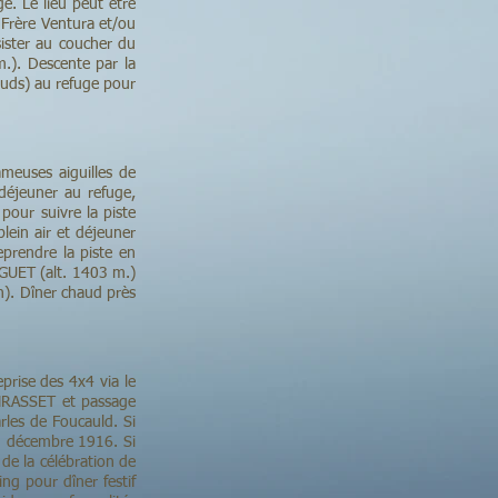
e. Le lieu peut être
 Frère Ventura et/ou
sister au coucher du
 m.). Descente par la
auds) au refuge pour
ameuses aiguilles de
déjeuner au refuge,
 pour suivre la piste
lein air et déjeuner
eprendre la piste en
GUET (alt. 1403 m.)
un). Dîner chaud près
eprise des 4x4 via le
NRASSET et passage
arles de Foucauld. Si
01 décembre 1916. Si
 de la célébration de
ng pour dîner festif