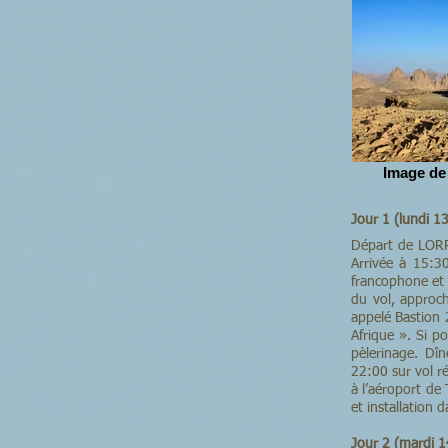
Image de
Jour 1 (lundi 
Départ de LORR
Arrivée à 15:30
francophone et 
du vol, approch
appelé Bastion 
Afrique ». Si p
pèlerinage. Dîn
22:00 sur vol r
à l’aéroport d
et installation 
Jour 2 (mardi 