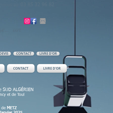
03 85 32 96 82
z-nous au
e... un
DEVIS
CONTACT
LIVRE D'OR
CONTACT
LIVRE D'OR
 le SUD ALGÉRIEN
ncy et de Toul
 de
METZ