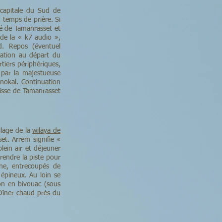
 capitale du Sud de
 temps de prière. Si
ré de Tamanrasset et
de la « k7 audio »,
d. Repos (éventuel
ration au départ du
tiers périphériques,
 par la majestueuse
nokal. Continuation
oisse de Tamanrasset
llage de la
wilaya de
t. Arrem signifie «
lein air et déjeuner
prendre la piste pour
ne, entrecoupés de
 épineux. Au loin se
tion en bivouac (sous
 Dîner chaud près du