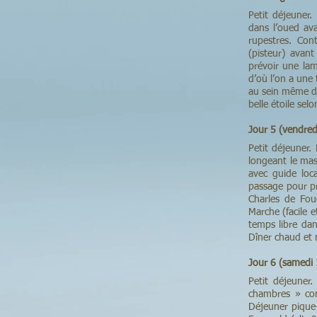
Petit déjeuner.
dans l’oued ava
rupestres. Con
(pisteur) avant
prévoir une lam
d’où l’on a une 
au sein même de
belle étoile se
Jour 5 (vendre
Petit déjeuner. 
longeant le mas
avec guide loc
passage pour pr
Charles de Fou
Marche (facile 
temps libre dan
Dîner chaud et 
Jour 6 (samedi
Petit déjeuner
chambres » com
Déjeuner pique