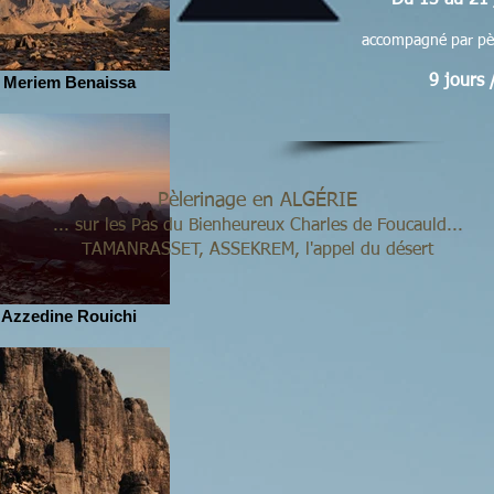
Du 13 au 21 
accompagné par pè
 Meriem Benaissa
9 jours 
Pèlerinage en ALGÉRIE
... sur les Pas du Bienheureux Charles de Foucauld...
TAMANRASSET, ASSEKREM, l'appel du désert
 Azzedine Rouichi