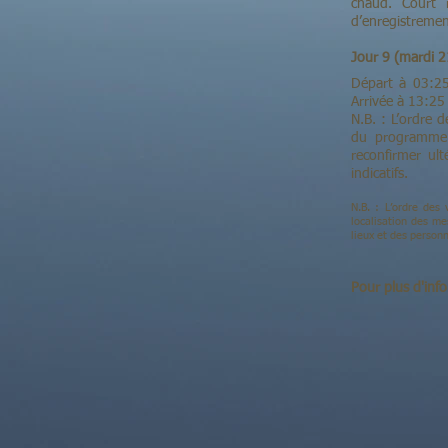
chaud. Court 
d’enregistremen
Jour 9 (mardi
Départ à 03:25 
Arrivée à 13:2
N.B. : L’ordre d
du programme. 
reconfirmer ult
indicatifs.
N.B. : L’ordre des
localisation des me
lieux et des personn
Pour plus d'info