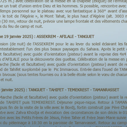
2725 m.) avec célébration de la messe en la chapelle (exiguë) de l’ermitag
 un trait d’union entre Dieu et les hommes. Si possible, rencontre avec
Temps personnel sur le plateau avec vue fantastique à 360° avant d’as
 « le toit de l’Algérie », le Mont Tahat, le plus haut d’Algérie (alt. 3003
 (30 mn, retour de nuit, prévoir une lampe frontale et des vêtements ch
s du feu de camp et nuit.
he 19 janvier 2025) : ASSEKREM - AFILALE - TANGUET
ion (de nuit) de l’ASSEKREM pour le au lever du soleil éclairant les f
ontestablement l’un des plus beaux paysages du Sahara. Après le petit 
t facultative) avec guide d’orientation (pisteur) avant la reprise des 4x4
s d’AFILALE pour la découverte des gueltas. Célébration de la messe en p
rche (facile et facultative) avec guide d’orientation (pisteur) avant de r
ed de Tahifet surplombé par le Pic Immarous. Entrée dans l’oued de TAN
en bivouac (sous tentes fournies ou à la belle étoile selon le vœu de chac
et nuit.
20 janvier 2025) : TANGUET - TAHIFET - TEMEKREST - TAMANRASSET
Marche (facile et facultative) avec guide d’orientation (pisteur) avant la r
g de TAHIFET puis TEMEKEREST. Déjeuner pique-nique. Retour à TAMA
uis fin de la visite de la ville avec le Bordj, fortin construit par Père Ch
ntre avec Zahra Khodja et évocation des circonstances de son décès le 
tre avec les Petits Frères de Jésus, Frère Taher et Frère Jean-Marie suivie
i du pèlerinage à 18:30 en la paroisse de Tamanrasset. Retour au campi