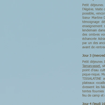
Petit déjeuner
l’Algérie. Visi
possible, renco
Sœur Martine D
témoignage dé
enseignement s
lendemain dans 
des ombres voi
échancrée Adri
par un des anci
avant de rentre
Jour 3 (mercre
Petit déjeuner.
Tamanrasset
, s
point d'eau cul
pique-nique. Mar
TISSALATINE au
plateaux rocail
dressent les fa
tentes fournies
feu de camp et 
Jour 4 (jeudi 