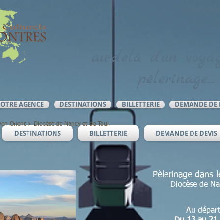
Contacte
au-delà d'un voyag
pèlerinage...
OTRE AGENCE
DESTINATIONS
BILLETTERIE
DEMANDE DE 
yen Orient
> D
iocèse de Nancy et de Toul
DESTINATIONS
BILLETTERIE
DEMANDE DE DEVIS
Pèlerinage dans
Diocèse de
Na
Au départ