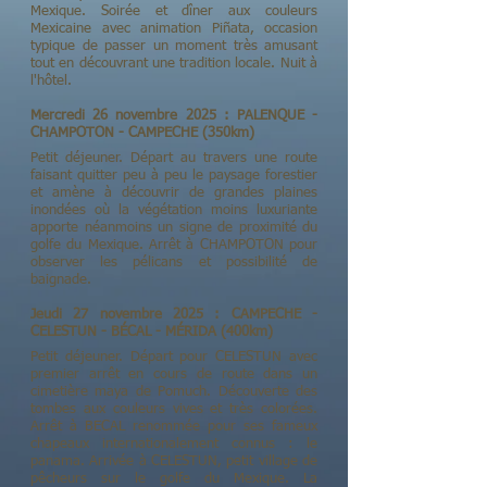
Mexique. Soirée et dîner aux couleurs
Mexicaine avec animation Piñata, occasion
typique de passer un moment très amusant
tout en découvrant une tradition locale. Nuit à
l'hôtel.
Mercredi 26 novembre 2025 : PALENQUE -
CHAMPOTON - CAMPECHE (350km)
Petit déjeuner. Départ au travers une route
faisant quitter peu à peu le paysage forestier
et amène à découvrir de grandes plaines
inondées où la végétation moins luxuriante
apporte néanmoins un signe de proximité du
golfe du Mexique. Arrêt à CHAMPOTON pour
observer les pélicans et possibilité de
baignade.​
Jeudi 27 novembre 2025 : CAMPECHE -
CELESTUN - BÉCAL - MÉRIDA (400km)
Petit déjeuner. Départ pour CELESTUN avec
premier arrêt en cours de route dans un
cimetière maya de Pomuch. Découverte des
tombes aux couleurs vives et très colorées.
Arrêt à BECAL renommée pour ses fameux
chapeaux internationalement connus : le
panama. Arrivée à CELESTUN, petit village de
pêcheurs sur le golfe du Mexique. La