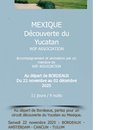
MEXIQUE
Découverte du
Yucatan
WIP ASSOCIATION
Accompagnement et animation par un
membre de
WIP ASSOCIATION
Au départ de
BORDEAUX
Du 22 novembre au 02 décembre
2025
11 jours / 9 nuits
Au départ de Bordeaux, partez pour un
circuit découverte du Yucatan au Mexique.
Samedi 22 novembre 2025 : BORDEAUX -
AMSTERDAM - CANCUN - TULUM