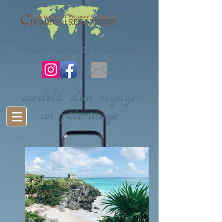
Contactez-nous au
03 85 32 96 82
au-delà d'un voyage...
un pèlerinage...