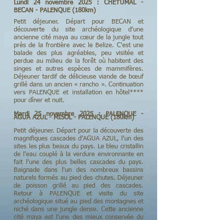
Lundi 24 novembre 2025 : CHÉTUMAL -
BECAN - PALENQUE (180km)
Petit déjeuner. Départ pour BECAN et
découverte du site archéologique d'une
ancienne cité maya au cœur de la jungle tout
près de la frontière avec le Belize. C'est une
balade des plus agréables, peu visitée et
perdue au milieu de la forêt où habitent des
singes et autres espèces de mammifères.
Déjeuner tardif de délicieuse viande de bœuf
grillé dans un ancien « rancho ». Continuation
vers PALENQUE et installation en hôtel****
pour dîner et nuit.
Mardi 25 novembre 2025 : PALENQUE -
AGUA AZUL - MISOL - PALENQUE (180km)
Petit déjeuner. Départ pour la découverte des
magnifiques cascades d’AGUA AZUL, l’un des
sites les plus beaux du pays. Le bleu cristallin
de l'eau couplé à la verdure environnante en
fait l'une des plus belles cascades du pays.
Baignade dans l'un des nombreux bassins
naturels formés au pied des chutes. Déjeuner
de poisson grillé au pied des cascades.
Retour à PALENQUE et visite du site
archéologique situé au pied des montagnes et
niché dans une jungle dense. Cette ancienne
cité maya est l'une des mieux conservée du