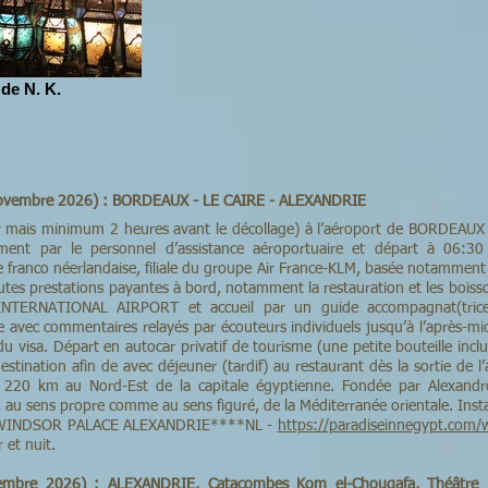
de N. K.
novembre 2026) : BORDEAUX - LE CAIRE - ALEXANDRIE
er mais minimum 2 heures avant le décollage) à l’aéroport de BORDEAU
rement par le personnel d’assistance aéroportuaire et départ à 06:3
ranco néerlandaise, filiale du groupe Air France-KLM, basée notamment à
utes prestations payantes à bord, notamment la restauration et les boiss
INTERNATIONAL AIRPORT et accueil par un guide accompagnat(trice
 avec commentaires relayés par écouteurs individuels jusqu’à l’après-mid
du visa. Départ en autocar privatif de tourisme (une petite bouteille inc
stination afin de avec déjeuner (tardif) au restaurant dès la sortie de 
220 km au Nord-Est de la capitale égyptienne. Fondée par Alexandre 
 au sens propre comme au sens figuré, de la Méditerranée orientale. Insta
N WINDSOR PALACE ALEXANDRIE****NL -
https://paradiseinnegypt.com/w
 et nuit.
vembre 2026) : ALEXANDRIE, Catacombes Kom el-Chouqafa, Théâtre