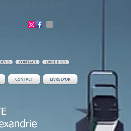
03 85 32 96 82
z-nous au
e... un
DEVIS
CONTACT
LIVRE D'OR
CONTACT
LIVRE D'OR
TE
lexandrie