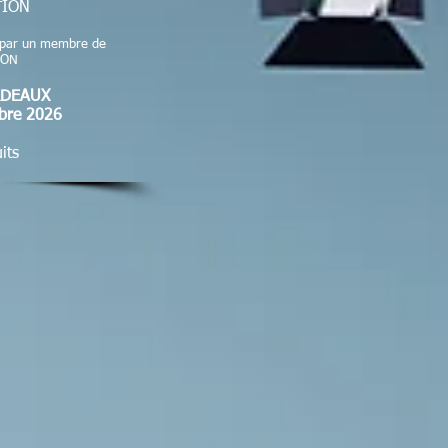
TION
 par un membre de
ION
RDEAUX
bre 2026
its