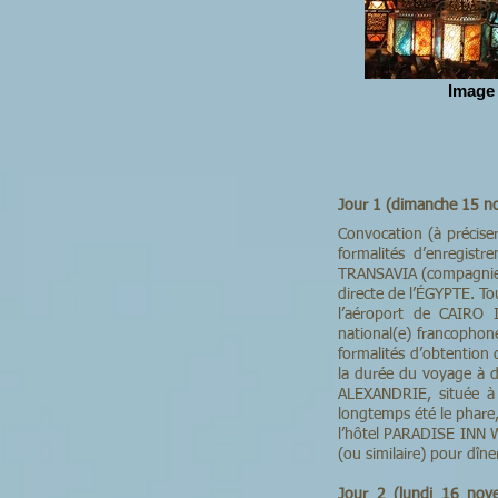
Image 
Jour 1 (dimanche 15 
Convocation (à précis
formalités d’enregist
TRANSAVIA (compagnie f
directe de l’ÉGYPTE. To
l’aéroport de CAIRO 
national(e) francophone
formalités d’obtention 
la durée du voyage à de
ALEXANDRIE, située à 
longtemps été le phare,
l’hôtel PARADISE IN
(ou similaire) pour dîner
Jour 2 (lundi 16 no