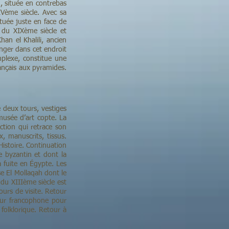
n, située en contrebas
IVème siècle. Avec sa
ituée juste en face de
n du XIXème siècle et
han el Khalili, ancien
nger dans cet endroit
mplexe, constitue une
rançais aux pyramides.
 deux tours, vestiges
musée d’art copte. La
tion qui retrace son
, manuscrits, tissus.
Histoire. Continuation
le byzantin et dont la
a fuite en Égypte. Les
se El Mollaqah dont le
 du XIIIème siècle est
ours de visite. Retour
eur francophone pour
 folklorique. Retour à