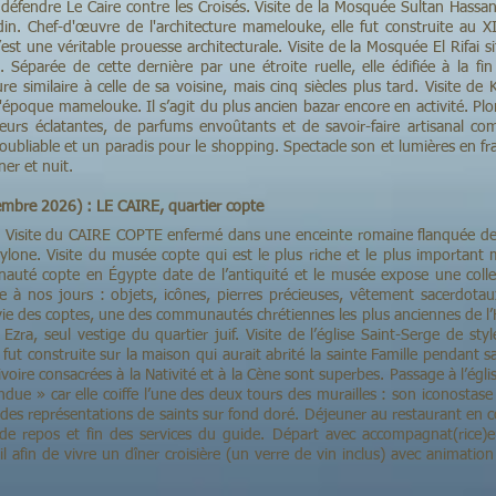
 défendre Le Caire contre les Croisés. Visite de la Mosquée Sultan Hassa
adin. Chef-d'œuvre de l'architecture mamelouke, elle fut construite au X
’est une véritable prouesse architecturale. Visite de la Mosquée El Rifai s
. Séparée de cette dernière par une étroite ruelle, elle édifiée à la fi
e similaire à celle de sa voisine, mais cinq siècles plus tard. Visite de K
époque mamelouke. Il s’agit du plus ancien bazar encore en activité. Plo
leurs éclatantes, de parfums envoûtants et de savoir-faire artisanal co
oubliable et un paradis pour le shopping. Spectacle son et lumières en f
ner et nuit.
mbre 2026) : LE CAIRE, quartier copte
el. Visite du CAIRE COPTE enfermé dans une enceinte romaine flanquée de
ylone. Visite du musée copte qui est le plus riche et le plus important 
uté copte en Égypte date de l’antiquité et le musée expose une collec
e à nos jours : objets, icônes, pierres précieuses, vêtement sacerdotaux
a vie des coptes, une des communautés chrétiennes les plus anciennes de l’
zra, seul vestige du quartier juif. Visite de l’église Saint-Serge de sty
e fut construite sur la maison qui aurait abrité la sainte Famille pendant s
ivoire consacrées à la Nativité et à la Cène sont superbes. Passage à l’égli
ndue » car elle coiffe l’une des deux tours des murailles : son iconostase
c des représentations de saints sur fond doré. Déjeuner au restaurant en c
 de repos et fin des services du guide. Départ avec accompagnat(rice)
il afin de vivre un dîner croisière (un verre de vin inclus) avec animation