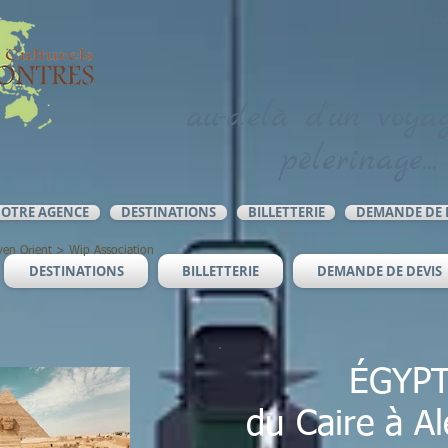
Contacte
au-delà d'un voyag
pèlerinage...
OTRE AGENCE
DESTINATIONS
BILLETTERIE
DEMANDE DE 
en Orient
>
Wip Association
DESTINATIONS
BILLETTERIE
DEMANDE DE DEVIS
ÉGYP
du Caire à A