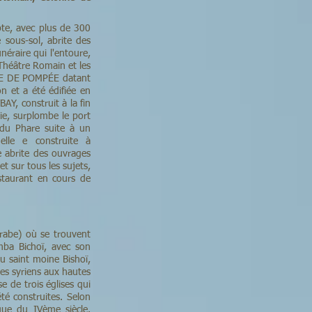
te, avec plus de 300
sous-sol, abrite des
unéraire qui l'entoure,
Théâtre Romain et les
NNE DE POMPÉE datant
n et a été édifiée en
Y, construit à la fin
ie, surplombe le port
t du Phare suite à un
lle e construite à
e abrite des ouvrages
 sur tous les sujets,
estaurant en cours de
rabe) où se trouvent
mba Bichoï, avec son
du saint moine Bishoï,
des syriens aux hautes
e de trois églises qui
été construites. Selon
que du IVème siècle.