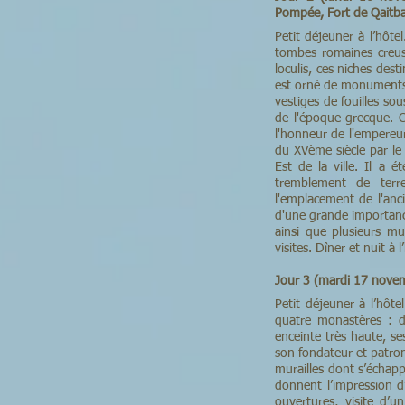
Pompée, Fort de Qaitbay
Petit déjeuner à l’hô
tombes romaines creus
loculis, ces niches dest
est orné de monuments 
vestiges de fouilles 
de l'époque grecque. C
l'honneur de l'empereur
du XVème siècle par le
Est de la ville. Il a 
tremblement de terr
l'emplacement de l'anci
d'une grande importanc
ainsi que plusieurs mu
visites. Dîner et nuit à l
Jour 3 (mardi 17 nov
Petit déjeuner à l’hô
quatre monastères : d
enceinte très haute, se
son fondateur et patron
murailles dont s’échapp
donnent l’impression d’
ouvertures, visite d’