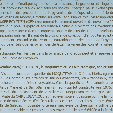
semble emblématique symbolisant la puissance, la grandeur et l’ingéniosi
est encore loin d’avoir livré tous ses secrets. Protégée par le Grand Sp
la perfection des proportions de la pyramide de Khéops lui a donné le dr
erveilles du Monde, Déjeuner au restaurant. L’après-midi, visite appro
SÉE ÉGYPTIEN (GEM) récemment totalement ouvert le 01 novembre 202
rique pour l’Égypte et ses visiteurs. Situé à proximité des pyramides
mps, abrite une collection impressionnante de plus de 100000 artefact
ncipales galeries. Il s’agit de la plus grande collection d’antiquités égyp
otamment l’ensemble du trésor de Toutankhamon, des objets de l’Égypt
 du pays, tels que les pyramides de Gizeh, la vallée des Rois et la vallé
t.
 disponibilités, l’entrée dans la pyramide de Khéops peut être réservée
€ pour celle de Khephren.
vembre 2026) : LE CAIRE, le Moquattam et Le Caire islamique, son et lu
el. Visite du surprenant quartier du MOQUATTAM, la Cité des Morts, éga
s ». Ses nombreuses dizaines de milliers d’habitants, les « zabbalin », m
a recherche de matériaux recyclables. C'est là que Sœur Emmanuelle a 
a Vierge Marie et de Saint-Samaan (Siméon) qui fut construite vers 1975, 
iracle du déplacement de la colline du Moquattam en 975 par saint
. Visite du CAIRE ISLAMIQUE et médiéval, souvent désigné comme la « vil
nce de mosquées et d'édifices religieux construits par les sultans et ém
delle de Saladin, imposante forteresse médiévale perchée sur la colline 
ue imprenable sur Le Caire et ses environs. Elle a été édifiée à la fin d