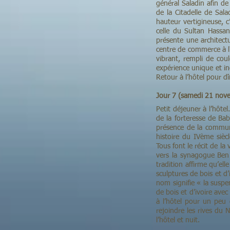
général Saladin afin de
de la Citadelle de Sal
hauteur vertigineuse, c
celle du Sultan Hassan
présente une architectur
centre de commerce à l'
vibrant, rempli de cou
expérience unique et in
Retour à l’hôtel pour dî
Jour 7 (samedi 21 nove
Petit déjeuner à l’hôt
de la forteresse de Bab
présence de la communa
histoire du IVème siècl
Tous font le récit de l
vers la synagogue Ben E
tradition affirme qu’ell
sculptures de bois et d’
nom signifie « la suspe
de bois et d’ivoire ave
à l’hôtel pour un peu
rejoindre les rives du N
l’hôtel et nuit.