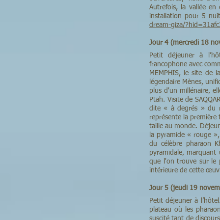
Autrefois, la vallée e
installation pour 5 
dream-giza/?hid=31af
Jour 4 (mercredi 18 
Petit déjeuner à l’hô
francophone avec comme
MEMPHIS, le site de la
légendaire Mènes, unific
plus d'un millénaire, el
Ptah. Visite de SAQQAR
dite « à degrés » du 
représente la première 
taille au monde. Déjeu
la pyramide « rouge »,
du célèbre pharaon Kh
pyramidale, marquant u
que l'on trouve sur le
intérieure de cette œuv
Jour 5 (jeudi 19 novem
Petit déjeuner à l’hôt
plateau où les pharao
suscité tant de discour