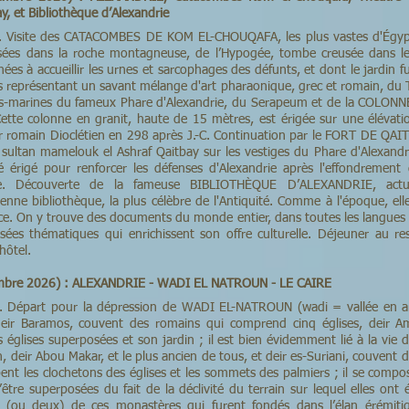
, et Bibliothèque d’Alexandrie
tel. Visite des CATACOMBES DE KOM EL-CHOUQAFA, les plus vastes d'Égyp
ées dans la roche montagneuse, de l’Hypogée, tombe creusée dans le 
inées à accueillir les urnes et sarcophages des défunts, et dont le jardin f
représentant un savant mélange d'art pharaonique, grec et romain, du 
sous-marines du fameux Phare d'Alexandrie, du Serapeum et de la COLO
ette colonne en granit, haute de 15 mètres, est érigée sur une élévatio
 romain Dioclétien en 298 après J.-C. Continuation par le FORT DE QAITBA
 sultan mamelouk el Ashraf Qaitbay sur les vestiges du Phare d'Alexandr
été érigé pour renforcer les défenses d'Alexandrie après l'effondremen
e. Découverte de la fameuse BIBLIOTHÈQUE D’ALEXANDRIE, actue
enne bibliothèque, la plus célèbre de l'Antiquité. Comme à l'époque, ell
e. On y trouve des documents du monde entier, dans toutes les langues et
sées thématiques qui enrichissent son offre culturelle. Déjeuner au r
’hôtel.
embre 2026) : ALEXANDRIE - WADI EL NATROUN - LE CAIRE
tel. Départ pour la dépression de WADI EL-NATROUN (wadi = vallée en a
eir Baramos, couvent des romains qui comprend cinq églises, deir A
s églises superposées et son jardin ; il est bien évidemment lié à la vie 
, deir Abou Makar, et le plus ancien de tous, et deir es-Suriani, couvent 
ent les clochetons des églises et les sommets des palmiers ; il se compos
être superposées du fait de la déclivité du terrain sur lequel elles ont 
un (ou deux) de ces monastères qui furent fondés dans l’élan érémiti