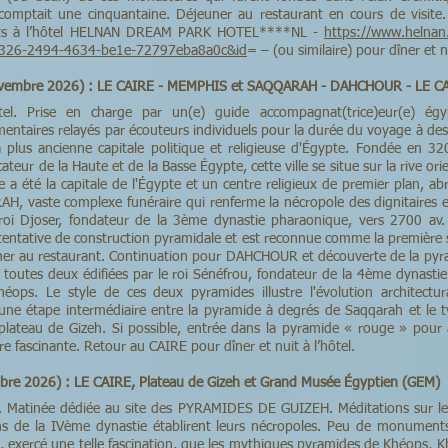
n comptait une cinquantaine. Déjeuner au restaurant en cours de visite
nuits à l’hôtel HELNAN DREAM PARK HOTEL****NL -
https://www.helnan.
c326-2494-4634-be1e-72797eba8a0c&id
= – (ou similaire) pour dîner et n
novembre 2026) : LE CAIRE - MEMPHIS et SAQQARAH - DAHCHOUR - LE C
tel. Prise en charge par un(e) guide accompagnat(trice)eur(e) égy
ntaires relayés par écouteurs individuels pour la durée du voyage à des
 plus ancienne capitale politique et religieuse d'Égypte. Fondée en 3200
ateur de la Haute et de la Basse Égypte, cette ville se situe sur la rive or
le a été la capitale de l'Égypte et un centre religieux de premier plan, abr
AH, vaste complexe funéraire qui renferme la nécropole des dignitaires e
roi Djoser, fondateur de la 3ème dynastie pharaonique, vers 2700 av. 
tentative de construction pyramidale et est reconnue comme la première s
ner au restaurant. Continuation pour DAHCHOUR et découverte de la pyr
 toutes deux édifiées par le roi Sénéfrou, fondateur de la 4ème dynasti
éops. Le style de ces deux pyramides illustre l'évolution architectur
ne étape intermédiaire entre la pyramide à degrés de Saqqarah et le t
 plateau de Gizeh. Si possible, entrée dans la pyramide « rouge » pour a
re fascinante. Retour au CAIRE pour dîner et nuit à l’hôtel.
bre 2026) : LE CAIRE, Plateau de Gizeh et Grand Musée Égyptien (GEM)
el. Matinée dédiée au site des PYRAMIDES DE GUIZEH. Méditations sur le
ns de la IVème dynastie établirent leurs nécropoles. Peu de monumen
s, exercé une telle fascination, que les mythiques pyramides de Khéops, 