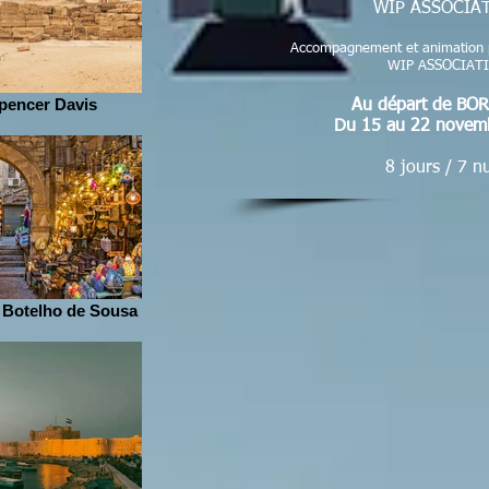
WIP ASSOCIA
Accompagnement et animation
WIP ASSOCIAT
pencer Davis
Au départ de BO
Du 15 au 22 novem
8 jours / 7 nu
 Botelho de Sousa