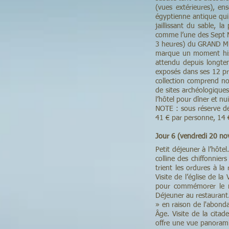
(vues extérieures), en
égyptienne antique qui 
jaillissant du sable, 
comme l’une des Sept M
3 heures) du GRAND MU
marque un moment histo
attendu depuis longte
exposés dans ses 12 pri
collection comprend n
de sites archéologiques
l’hôtel pour dîner et nui
NOTE : sous réserve de
41 € par personne, 14 
Jour 6 (vendredi 20 no
Petit déjeuner à l’hôt
colline des chiffonnier
trient les ordures à l
Visite de l’église de l
pour commémorer le m
Déjeuner au restaurant
» en raison de l'abonda
Âge. Visite de la cita
offre une vue panoramiq