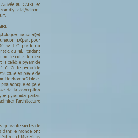
. Arrivée au CAIRE et
com/fr/Hotel/helnan-
uit.
AIRE
ptologue national(e)
tination. Départ pour
 av. J.-C. par le roi
ientale du Nil. Pendant
itant le culte du dieu
t la célèbre pyramide
J.-C. Cette pyramide
tructure en pierre de
amide rhomboïdale et
e pharaonique et père
ale de la conception
ype pyramidal parfait
dmirer l'architecture
s quarante siècles de
ts dans le monde ont
Khéphren et Mykérinos