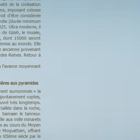
té de la civilisation
hinx, imposant colosse
oit d’être considérée
fondie (durée minimum
5. Ultra moderne, il
 de Gizeh, le musée,
s, dont 15000 seront
tiennes au monde. Elle
e ancienne provenant
e des Reines. Retour à
 à l’avance moyennant
mières aux pyramides
lement surnommée « la
ajoritairement coptes,
œuvré très longtemps.
taillée dans la roche,
 Samaan le tanneur.
le aux mille minarets
irs au cours du Moyen
de Moquattam, offrant
u XIIème siècle par le