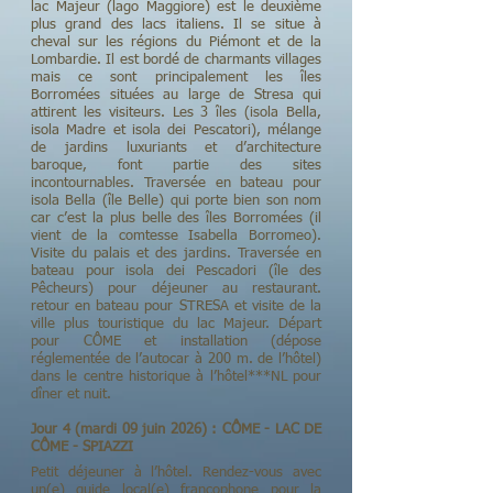
lac Majeur (lago Maggiore) est le deuxième
plus grand des lacs italiens. Il se situe à
cheval sur les régions du Piémont et de la
Lombardie. Il est bordé de charmants villages
mais ce sont principalement les îles
Borromées situées au large de Stresa qui
attirent les visiteurs. Les 3 îles (isola Bella,
isola Madre et isola dei Pescatori), mélange
de jardins luxuriants et d’architecture
baroque, font partie des sites
incontournables. Traversée en bateau pour
isola Bella (île Belle) qui porte bien son nom
car c’est la plus belle des îles Borromées (il
vient de la comtesse Isabella Borromeo).
Visite du palais et des jardins. Traversée en
bateau pour isola dei Pescadori (île des
Pêcheurs) pour déjeuner au restaurant.
retour en bateau pour STRESA et visite de la
ville plus touristique du lac Majeur. Départ
pour CÔME et installation (dépose
réglementée de l’autocar à 200 m. de l’hôtel)
dans le centre historique à l’hôtel***NL pour
dîner et nuit.
Jour 4 (mardi 09 juin 2026) : CÔME - LAC DE
CÔME - SPIAZZI
Petit déjeuner à l’hôtel. Rendez-vous avec
un(e) guide local(e) francophone pour la