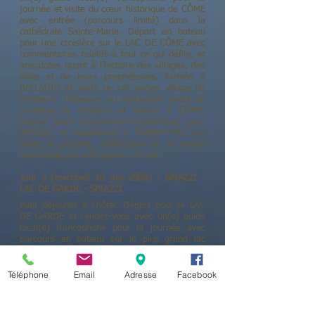
journée et visite du cœur historique de CÔME
avec entrée (parcours limité) dans la
cathédrale Sainte-Marie. Départ en bateau
pour une croisière sur le LAC DE CÔME avec
commentaires relatifs à tout ce qui défile, et
anecdotes quant à l’histoire des villages, des
villas et de leurs propriétaires. Arrivée à
BELLAGIO et visite de cet ancien village de
pêcheurs. Déjeuner au restaurant avant de
continuer la croisière et revenir à CÔME.
Départ (sans encadrement spécifique) pour
SPIAZZI et installation à l’hôtel***NL our
dîner, si possible, célébration de la messe
dominicale par anticipation, et nuit.
Jour 5 (mercredi 10 juin 2026) : SPIAZZI -
LAC DE GARDE - SPIAZZI
Petit déjeuner à l’hôtel. Départ pour le LAC
DE GARDE et rendez-vous avec un(e) guide
local(e) francophone pour la journée avec
parcours en bateau sur le plus grand lac
italien depuis SIRMIONE, la ville
emblématique du lac de Garde. Le lac de
Garde est un joyau du nord de l’Italie. Il se
Téléphone
Email
Adresse
Facebook
distingue par sa taille et son eau cristalline
mais aussi pour sa multitude de charmants
villages colorés s’égrenant le long de ses