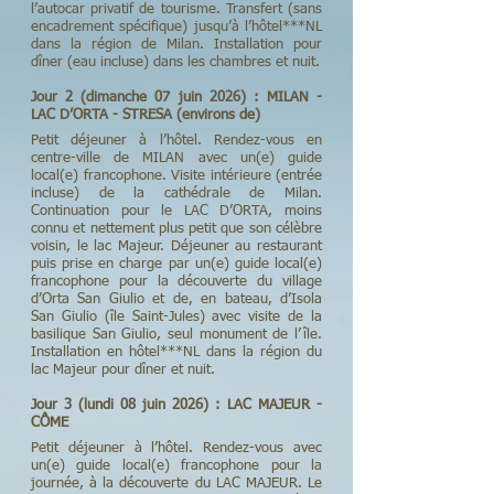
l’autocar privatif de tourisme. Transfert (sans
encadrement spécifique) jusqu’à l’hôtel***NL
dans la région de Milan. Installation pour
dîner (eau incluse) dans les chambres et nuit.
Jour 2 (dimanche 07 juin 2026) : MILAN -
LAC D’ORTA - STRESA (environs de)
Petit déjeuner à l’hôtel. Rendez-vous en
centre-ville de MILAN avec un(e) guide
local(e) francophone. Visite intérieure (entrée
incluse) de la cathédrale de Milan.
Continuation pour le LAC D’ORTA, moins
connu et nettement plus petit que son célèbre
voisin, le lac Majeur. Déjeuner au restaurant
puis prise en charge par un(e) guide local(e)
francophone pour la découverte du village
d’Orta San Giulio et de, en bateau, d’Isola
San Giulio (île Saint-Jules) avec visite de la
basilique San Giulio, seul monument de l’île.
Installation en hôtel***NL dans la région du
lac Majeur pour dîner et nuit.
Jour 3 (lundi 08 juin 2026) : LAC MAJEUR -
CÔME
Petit déjeuner à l’hôtel. Rendez-vous avec
un(e) guide local(e) francophone pour la
journée, à la découverte du LAC MAJEUR. Le