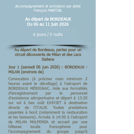
Accompagnement et animation par abbé
François MARTIAL
Au départ de BORDEAUX
Du 06 au 11 juin 2026
6 jours / 5 nuits
Au départ de Bordeaux, partez pour un
circuit découverte de Milan et des Lacs
Italiens
Jour 1 (samedi 06 juin 2026) : BORDEAUX -
MILAN (environs de)
Convocation (à préciser mais minimum 2
heures avant le décollage) à l’aéroport de
BORDEAUX MÉRIGNAC. Aide aux formalités
d’enregistrement par le personnel
d’assistance aéroportuaire et départ à 13:20
sur vol à bas coût EASYJET à destination
directe de l’ITALIE. Toutes prestations
payantes à bord (notamment la restauration
et les boissons). Arrivée à 14:50 à l’aéroport
de MILAN MALPENSA et accueil par une
hôtesse locale francophone pour
l’accompagnement du groupe jusqu’à