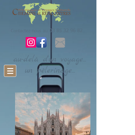
Contactez-nous au
03 85 32 96 82
au-delà d'un voyage...
un pèlerinage...