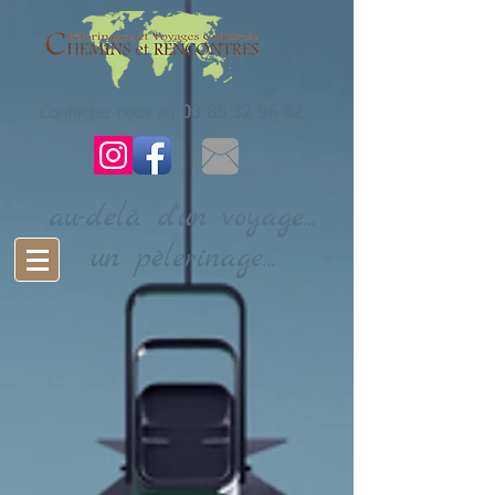
Contactez-nous au
03 85 32 96 82
au-delà d'un voyage...
un pèlerinage...