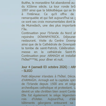
Buithe, le monastère fut abandonné au début
du XIIème siècle. La tour ronde brûla en
1097 ainsi que la bibliothèque qui se trouvait
à l’intérieur. Ce qu’il offre de plus
remarquable et qui fait aujourd’hui sa gloire,
ce sont ses croix monumentales dont la Croix
de Muiredach, une des plus importantes de
l’île.
Continuation pour l’Irlande du Nord afin de
rejoindre DOWNPATRICK. Déjeuner au
restaurant. Visite du Centre Downpatrick
ainsi que de la Cathédrale de Downpatrick et
la tombe de saint-Patrick. Célébration de la
messe en la cathédrale Saint-Patrick.
Continuation pour ARMAGH et installation à
l’hôtel***NL pour dîner et nuit.
Jour 4 (samedi 03 octobre 2026) : ARMAGH
- SLIGO
Petit déjeuner irlandais à l’hôtel. Découverte
d’ARMAGH. Armagh est la capitale spirituelle
de l’Irlande depuis 1500 ans et siège des
archevêques catholique et protestant. La ville
devint un site chrétien bien avant Canterbury.
Elle fut également le siège légendaire des
rois d’Ulster. Aujourd’hui, d’élégants
bâtiments géorgiens entourent sa place