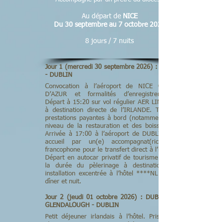
Au départ de
NICE
Du 30 septembre au 7 octobre 2026
8 jours / 7 nuits
Jour 1 (mercredi 30 septembre 2026) : NICE
- DUBLIN
Convocation à l’aéroport de NICE CÔTE
D’AZUR et formalités d’enregistrement.
Départ à 15:20 sur vol régulier AER LINGUS
à destination directe de l’IRLANDE. Toutes
prestations payantes à bord (notamment au
niveau de la restauration et des boissons).
Arrivée à 17:00 à l’aéroport de DUBLIN et
accueil par un(e) accompagnat(rice)eur
francophone pour le transfert direct à l’hôtel.
Départ en autocar privatif de tourisme pour
la durée du pèlerinage à destination et
installation excentrée à l’hôtel ****NL pour
dîner et nuit.
Jour 2 (jeudi 01 octobre 2026) : DUBLIN -
GLENDALOUGH - DUBLIN
Petit déjeuner irlandais à l’hôtel. Prise en