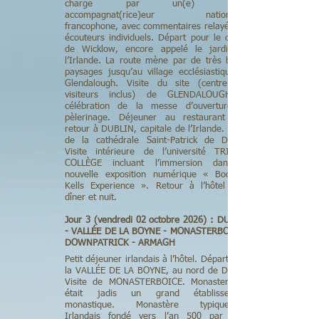
charge par un(e) guide
accompagnat(rice)eur national(e)
francophone, avec commentaires relayés par
écouteurs individuels. Départ pour le comté
de Wicklow, encore appelé le jardin de
l’Irlande. La route mène par de très beaux
paysages jusqu’au village ecclésiastique de
Glendalough. Visite du site (centre des
visiteurs inclus) de GLENDALOUGH et
célébration de la messe d’ouverture du
pèlerinage. Déjeuner au restaurant puis
retour à DUBLIN, capitale de l’Irlande. Visite
de la cathédrale Saint-Patrick de Dublin.
Visite intérieure de l’université TRINITY
COLLÈGE incluant l’immersion dans la
nouvelle exposition numérique « Book of
Kells Experience ». Retour à l’hôtel pour
dîner et nuit.
Jour 3 (vendredi 02 octobre 2026) : DUBLIN
- VALLÉE DE LA BOYNE - MONASTERBOICE -
DOWNPATRICK - ARMAGH
Petit déjeuner irlandais à l’hôtel. Départ pour
la VALLÉE DE LA BOYNE, au nord de Dublin.
Visite de MONASTERBOICE. Monasterboice
était jadis un grand établissement
monastique. Monastère typiquement
Irlandais fondé vers l’an 500 par saint