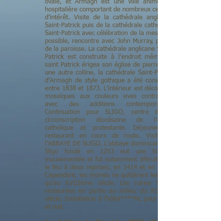
ovale, et Armagh est une ville animée et
hospitalière comportant de nombreux centres
d’intérêt. Visite de la cathédrale anglicane
Saint-Patrick puis de la cathédrale catholique
Saint-Patrick avec célébration de la messe. Si
possible, rencontre avec John Murray, prêtre
de la paroisse. La cathédrale anglicane Saint-
Patrick est construite à l’endroit même où
saint Patrick érigea son église de pierre. Sur
une autre colline, la cathédrale Saint-Patrick
d’Armagh de style gothique a été construite
entre 1838 et 1873. L’intérieur est décoré de
mosaïques aux couleurs vives contrastant
avec des additions contemporaines.
Continuation pour SLIGO, centre de la
circonscription diocésaine de l’église
catholique et protestante. Déjeuner au
restaurant en cours de route. Visite de
l’ABBAYE DE SLIGO. L’abbaye dominicaine de
Sligo fondé en 1253 eut une histoire
mouvementée et fut notamment détruite par
le feu à deux reprises, en 1414 et en 1595.
Cependant, les moines ne quittèrent les lieux
qu’au XVIIIème siècle. Les ruines furent
restaurées en partie au milieu du XIXème
siècle. Installation à l’hôtel****NL pour dîner
et nuit.