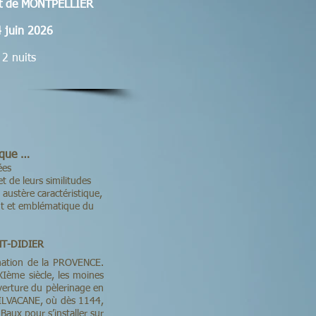
rt de MONTPELLIER
 juin 2026
 2 nuits
nque …
ées
t de leurs similitudes
 austère caractéristique,
nt et emblématique du
NT-DIDIER
ination de la PROVENCE.
XIème siècle, les moines
uverture du pèlerinage en
 SILVACANE, où dès 1144,
Baux pour s’installer sur