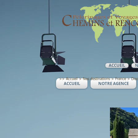
ACCUEIL
N
>>
Accueil
>
Nos destinations
> France
> Dioc
ACCUEIL
NOTRE AGENCE