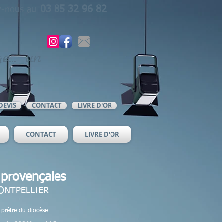
03 85 32 96 82
z-nous au
e... un
DEVIS
CONTACT
LIVRE D'OR
CONTACT
LIVRE D'OR
provençales​
MONTPELLIER
prêtre du diocèse