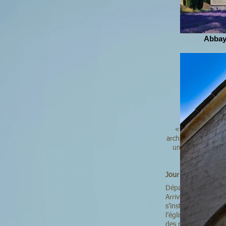
Abbay
…
« les 3 sœurs pr
architecturales et 
une proximité gé
Jour 1 (mardi 02 
Départ de MONTPELL
Arrivée à LA ROQUE
s’installèrent. Si p
l’église Notre-Dam
des moines venus de