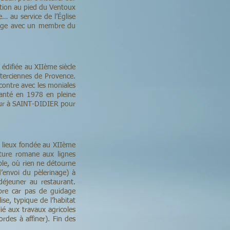
ation au pied du Ventoux
… au service de l’Église
rtage avec un membre du
édifiée au XIIème siècle
sterciennes de Provence.
contre avec les moniales
lanté en 1978 en pleine
tour à SAINT-DIDIER pour
s lieux fondée au XIIème
cture romane aux lignes
ible, où rien ne détourne
d’envoi du pèlerinage) à
éjeuner au restaurant.
libre car pas de guidage
se, typique de l’habitat
ié aux travaux agricoles
des à affiner). Fin des