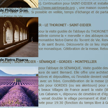
lva Cana » (forêt de roseaux). Continuation pour SAINT-DIDIER et install
use à SAINTE-GARDE -
https://www.saintegarde.org
-, une maison ouverte
de Philippe Gras
 pour dîner et nuit. Si possible en veillée, temps d’échange et de pa
tre-Dame de Vie.
03 juin 2026) : SAINT-DIDIER - LE THORONET - SAINT-DIDIER
 maison religieuse. Départ pour la visite guidée de l’abbaye du THORONET 
l’ordre de Cîteaux, et considérée comme la « merveille » des abbayes ci
rant avant de rejoindre le monastère Notre-Dame du Torrent de Vie. Ren
Assomption de la Vierge et de saint Bruno. Découverte de ce lieu imp
e afin de rétablir une présence monastique. Célébration de la messe. Re
 maison religieuse.
de Pietro Pisarra
juin 2026) : SAINT-DIDIER - SÉNANQUE - GORDES - MONTPELLIER
a maison religieuse. Départ pour l’abbaye de SÉNANQUE. Visite guidée de
e monastique porté par l’aura de saint Bernard. Elle offre une archite
x proportions humaines, sobres et dépouillées, où l’invisible devient vis
ère. Si possible, rencontre avec un frère. Concélébration de la messe (
munauté cistercienne. Route pour GORDES (ou ses alentours) pour d
ps libre dans l’un des plus beaux Villages de France avant la visite (
e des bories, hameau dit « Les Cabanes », dépourvu de cimetière et d’égli
s les pays méditerranéens, venait doubler le village permanent et était l
r à MONTPELLIER avec arrivée pour 19:30 (fonction du temps libre à Gor