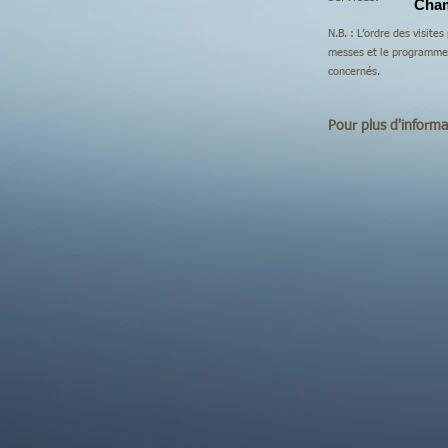
Cham
N.B. : L’ordre des visite
messes et le programme d
concernés.
Pour plus d'informa