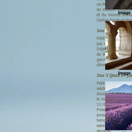
un lieu appelé « Si
en maison religie
Image 
et du monde entier
Centre Spirituel No
Jour 2 (mercredi 
Petit déjeuner à la
par des moines de 
Déjeuner au restau
de Bethléem, de l’
garrigue provençal
dîner et la nuit à la
Image 
Jour 3 (jeudi 04 
Petit déjeuner à l
siècle par un ordr
douces et pures, au
le moine de sa pri
11:45 avec la com
Possibilité de tem
possible) du Villag
temporaire qui, dan
saisonniers. Retou
services.