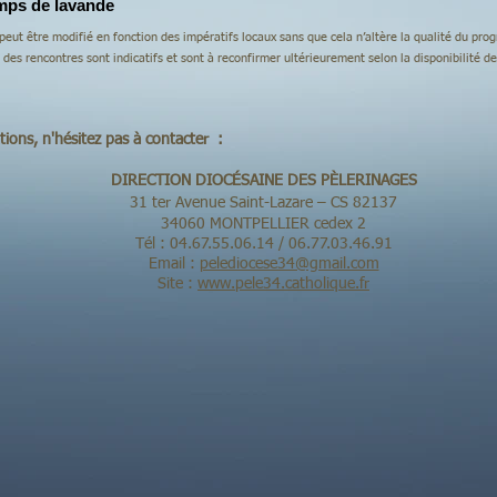
ps de lavande
s peut être modifié en fonction des impératifs locaux sans que cela n’altère la qualité du pr
es rencontres sont indicatifs et sont à reconfirmer ultérieurement selon la disponibilité de
tions, n'hésitez pas à contacter :
DIRECTION DIOCÉSAINE DES PÈLERINAGES
31 ter Avenue Saint-Lazare – CS 82137
34060 MONTPELLIER cedex 2
Tél : 04.67.55.06.14 / 06.77.03.46.91
Email :
pelediocese34@gmail.com
Site :
www.pele34.catholique.fr