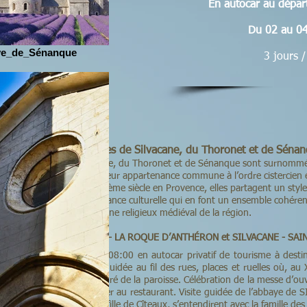
En autocar au dépa
Du 02 au 04
e_de_Sénanque
3 jours /
 pèlerinage aux abbayes de Silvacane, du Thoronet et de Séna
Les abbayes de Silvacane, du Thoronet et de Sénanque sont surnomm
ovençales » en raison de leur appartenance commune à l’ordre cistercien e
historiques. Fondées au XIIème siècle en Provence, elles partagent un style
ographique et une importance culturelle qui en font un ensemble cohére
patrimoine religieux médiéval de la région.
juin 2026) : MONTPELLIER - LA ROQUE D’ANTHÉRON et SILVACANE - SAI
IER (lieu à préciser) à 08:00 en autocar privatif de tourisme à dest
 D’ANTHÉRON et visite guidée au fil des rues, places et ruelles où, au 
ossible, rencontre avec le curé de la paroisse. Célébration de la messe d’o
e de l’Assomption. Déjeuner au restaurant. Visite guidée de l’abbaye de
 l’abbaye de Morimond, fille de Cîteaux, s’entendirent avec la famille des 